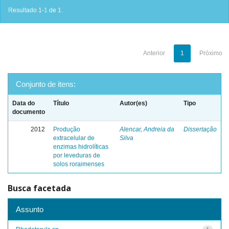
Resultado 1-1 de 1.
Anterior
1
Próximo
Conjunto de itens:
Data do
Título
Autor(es)
Tipo
documento
2012
Produção
Alencar, Andreia da
Dissertação
extracelular de
Silva
enzimas hidrolíticas
por leveduras de
solos roraimenses
Busca facetada
Assunto