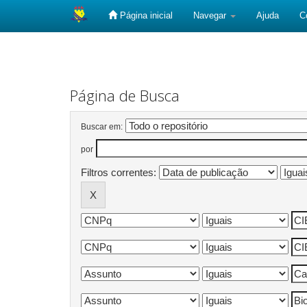
Página inicial
Navegar
Ajuda
C
Skip
navigation
Página de Busca
Buscar em:
por
Filtros correntes: