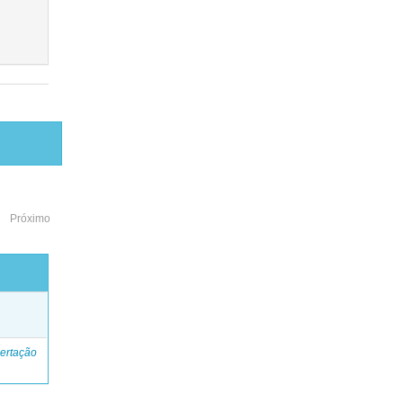
Próximo
o
ertação