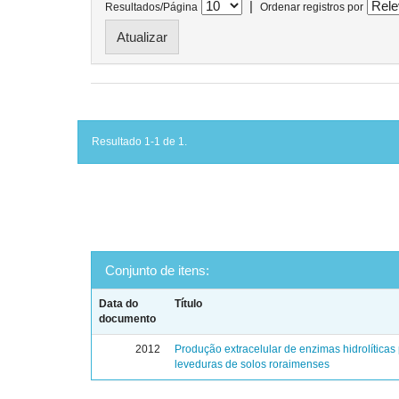
|
Resultados/Página
Ordenar registros por
Resultado 1-1 de 1.
Conjunto de itens:
Data do
Título
documento
2012
Produção extracelular de enzimas hidrolíticas
leveduras de solos roraimenses