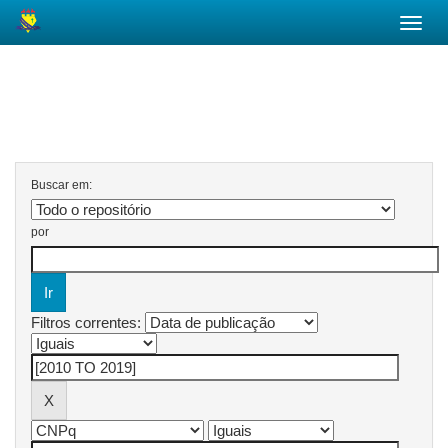
Skip
navigation
Página de Busca
Buscar em:
por
Filtros correntes: