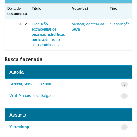
Data do
Título
Autor(es)
Tipo
documento
2012
Produção
Alencar, Andreia da
Dissertação
extracelular de
Silva
enzimas hidrolíticas
por leveduras de
solos roraimenses
Busca facetada
Autoria
Alencar, Andreia da Silva
1
Vital, Marcos José Salgado
1
Assunto
Yarrowia sp
1