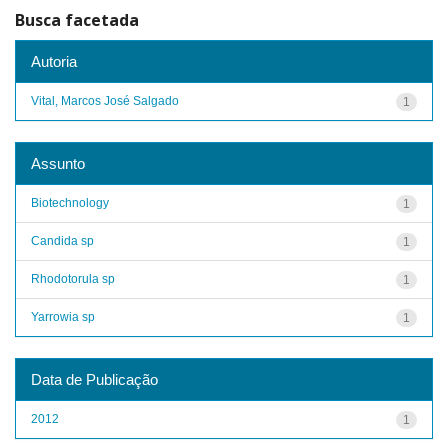
Busca facetada
Autoria
Vital, Marcos José Salgado
1
Assunto
Biotechnology
1
Candida sp
1
Rhodotorula sp
1
Yarrowia sp
1
Data de Publicação
2012
1