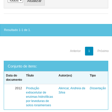
Resultado 1-1 de 1.
Anterior
1
Próximo
Conjunto de itens:
Data do
Título
Autor(es)
Tipo
documento
2012
Produção
Alencar, Andreia da
Dissertação
extracelular de
Silva
enzimas hidrolíticas
por leveduras de
solos roraimenses