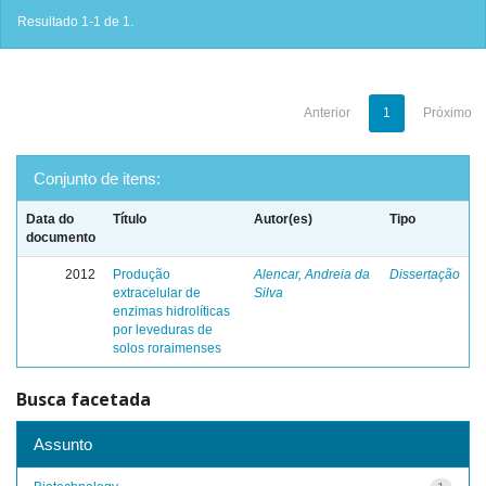
Resultado 1-1 de 1.
Anterior
1
Próximo
Conjunto de itens:
Data do
Título
Autor(es)
Tipo
documento
2012
Produção
Alencar, Andreia da
Dissertação
extracelular de
Silva
enzimas hidrolíticas
por leveduras de
solos roraimenses
Busca facetada
Assunto