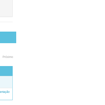
Próximo
o
ertação