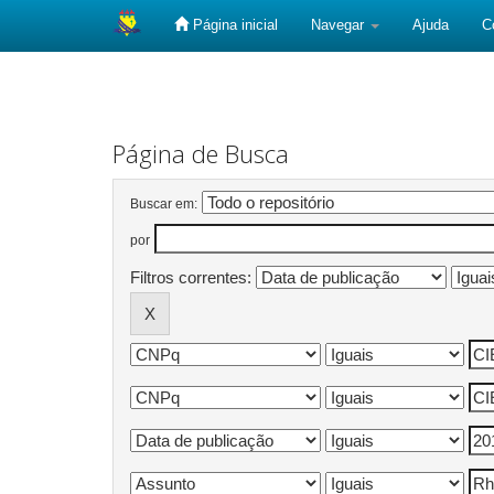
Página inicial
Navegar
Ajuda
C
Skip
navigation
Página de Busca
Buscar em:
por
Filtros correntes: