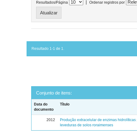
|
Resultados/Página
Ordenar registros por
Resultado 1-1 de 1.
Conjunto de itens:
Data do
Título
documento
2012
Produção extracelular de enzimas hidrolíticas
leveduras de solos roraimenses