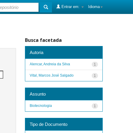
Entrar em:
Idioma
Busca facetada
Autoria
Alencar, Andreia da Silva
1
Vital, Marcos José Salgado
1
Assunto
Biotecnologia
1
Tipo de Documento