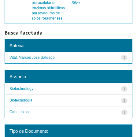
extracelular de
Silva
enzimas hidrolíticas
por leveduras de
solos roraimenses
Busca facetada
Autoria
Vital, Marcos José Salgado
1
Assunto
Biotechnology
1
Biotecnologia
1
Candida sp
1
Tipo de Documento