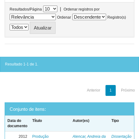
|
Resultados/Página
Ordenar registros por
Ordenar
Registro(s)
Resultado 1-1 de 1.
Anterior
1
Próximo
Conjunto de itens:
Data do
Título
Autor(es)
Tipo
documento
2012
Produção
Alencar, Andreia da
Dissertação