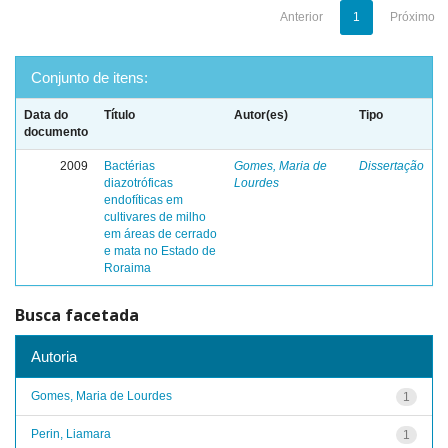
Anterior
1
Próximo
Conjunto de itens:
Data do
Título
Autor(es)
Tipo
documento
2009
Bactérias
Gomes, Maria de
Dissertação
diazotróficas
Lourdes
endofíticas em
cultivares de milho
em áreas de cerrado
e mata no Estado de
Roraima
Busca facetada
Autoria
Gomes, Maria de Lourdes
1
Perin, Liamara
1