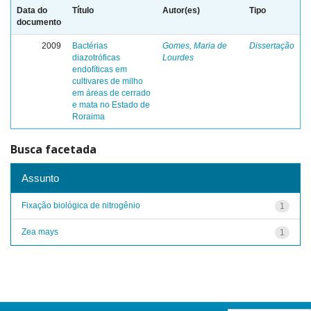
Data do
Título
Autor(es)
Tipo
documento
2009
Bactérias
Gomes, Maria de
Dissertação
diazotróficas
Lourdes
endofíticas em
cultivares de milho
em áreas de cerrado
e mata no Estado de
Roraima
Busca facetada
Assunto
Fixação biológica de nitrogênio
1
Zea mays
1