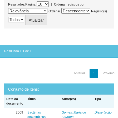
|
Resultados/Página
Ordenar registros por
Ordenar
Registro(s)
Resultado 1-1 de 1.
Anterior
1
Próximo
Conjunto de itens:
Data do
Título
Autor(es)
Tipo
documento
2009
Bactérias
Gomes, Maria de
Dissertação
diazotróficas
Lourdes