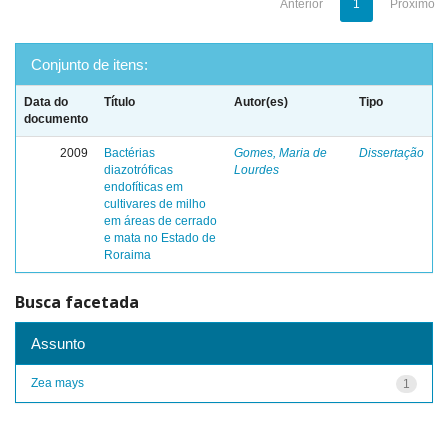
Anterior
1
Próximo
Conjunto de itens:
Data do
Título
Autor(es)
Tipo
documento
2009
Bactérias
Gomes, Maria de
Dissertação
diazotróficas
Lourdes
endofíticas em
cultivares de milho
em áreas de cerrado
e mata no Estado de
Roraima
Busca facetada
Assunto
Zea mays
1