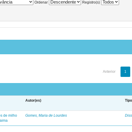
Ordenar
Registro(s)
Anterior
1
Autor(es)
Tip
es de milho
Gomes, Maria de Lourdes
Diss
raima