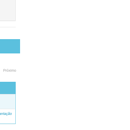
Próximo
o
ertação