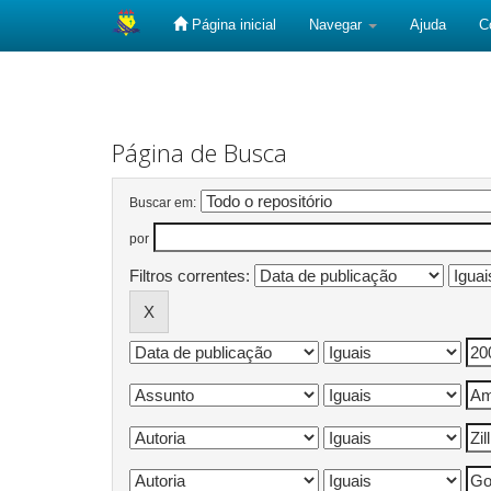
Página inicial
Navegar
Ajuda
C
Skip
navigation
Página de Busca
Buscar em:
por
Filtros correntes: