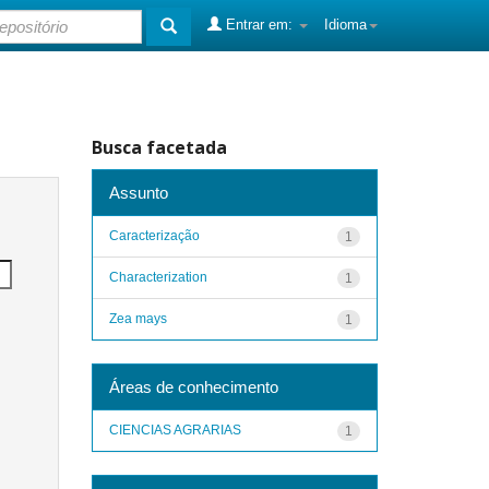
Entrar em:
Idioma
Busca facetada
Assunto
Caracterização
1
Characterization
1
Zea mays
1
Áreas de conhecimento
CIENCIAS AGRARIAS
1