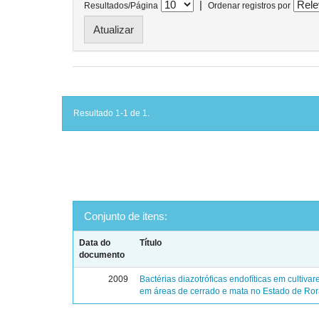
|
Resultados/Página
Ordenar registros por
Resultado 1-1 de 1.
Conjunto de itens:
Data do
Título
documento
2009
Bactérias diazotróficas endofíticas em cultivar
em áreas de cerrado e mata no Estado de Ro