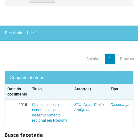
Resultado 1-1 de 1.
Anterior
1
Próximo
Conjunto de itens:
Data do
Título
Autor(es)
Tipo
documento
2016
Ciclos políticos e
Silva Neto, Tércio
Dissertação
econômicos de
Araújo da
desenvolvimento
regional em Roraima
Busca facetada