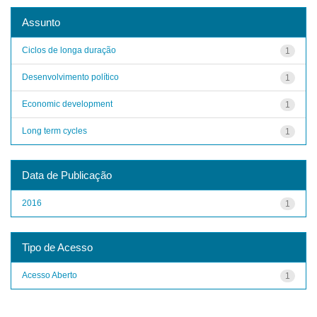
Assunto
Ciclos de longa duração
1
Desenvolvimento político
1
Economic development
1
Long term cycles
1
Data de Publicação
2016
1
Tipo de Acesso
Acesso Aberto
1