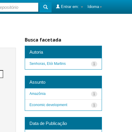
Entrar em:
Idioma
Busca facetada
Autoria
Senhoras, Elói Martins
1
Assunto
Amazônia
1
Economic development
1
Data de Publicação