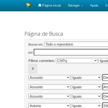
Página inicial
Navegar
Ajuda
C
Skip
navigation
Página de Busca
Buscar em:
por
Filtros correntes: