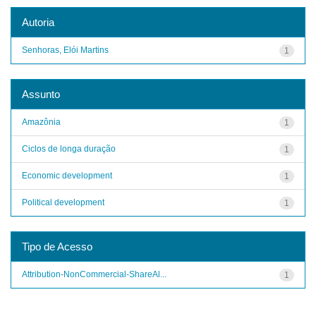
Autoria
Senhoras, Elói Martins
1
Assunto
Amazônia
1
Ciclos de longa duração
1
Economic development
1
Political development
1
Tipo de Acesso
Attribution-NonCommercial-ShareAl...
1