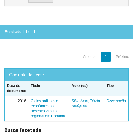
Resultado 1-1 de 1.
Anterior
1
Próximo
Conjunto de itens:
Data do
Título
Autor(es)
Tipo
documento
2016
Ciclos políticos e
Silva Neto, Tércio
Dissertação
econômicos de
Araújo da
desenvolvimento
regional em Roraima
Busca facetada