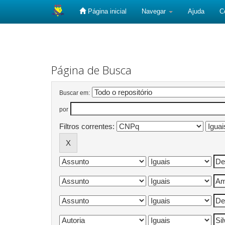
Página inicial
Navegar
Ajuda
C
Skip
navigation
Página de Busca
Buscar em:
por
Filtros correntes: