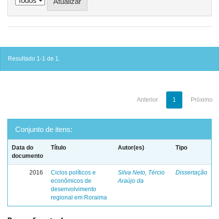
Resultado 1-1 de 1.
Anterior
1
Próximo
Conjunto de itens:
Data do
Título
Autor(es)
Tipo
documento
2016
Ciclos políticos e
Silva Neto, Tércio
Dissertação
econômicos de
Araújo da
desenvolvimento
regional em Roraima