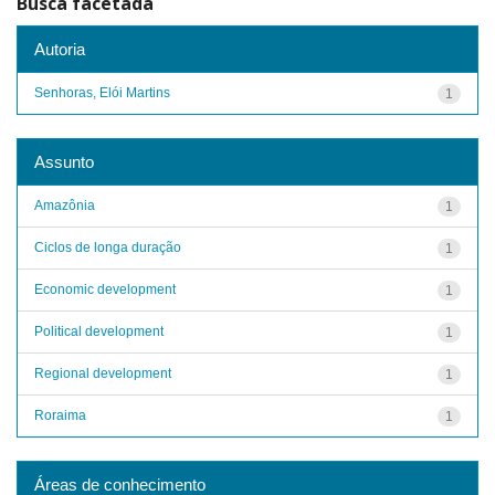
Busca facetada
Autoria
Senhoras, Elói Martins
1
Assunto
Amazônia
1
Ciclos de longa duração
1
Economic development
1
Political development
1
Regional development
1
Roraima
1
Áreas de conhecimento