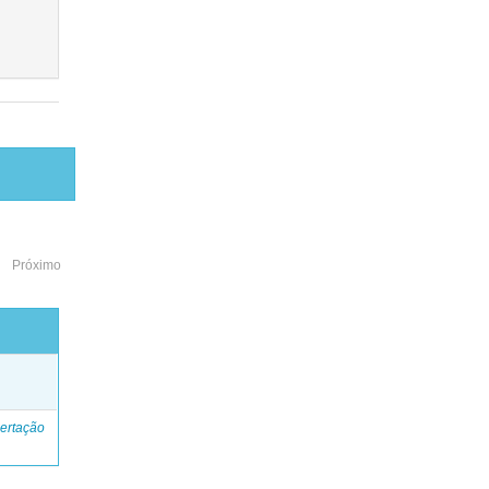
Próximo
o
ertação