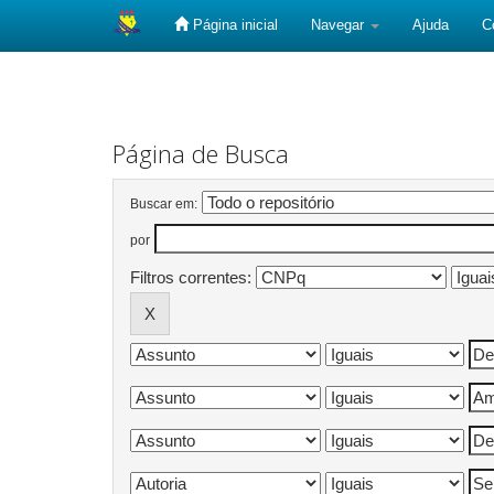
Página inicial
Navegar
Ajuda
C
Skip
navigation
Página de Busca
Buscar em:
por
Filtros correntes: