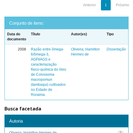
Anterior
1
Próximo
Conjunto de itens:
Data do
Título
Autor(es)
Tipo
documento
2008
Razão entre ômega-
Oliveira, Hamilton
Dissertação
6/ômega-3,
Hermes de
AGPI/AGS e
caracteriazação
físico-química do óleo
de Colossoma
macropomun
(tambaqui) cultivados
no Estado de
Roraima
Busca facetada
Autoria
Oliveira, Hamilton Hermes de
1