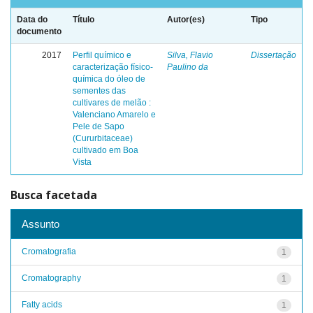
Data do
Título
Autor(es)
Tipo
documento
2017
Perfil químico e
Silva, Flavio
Dissertação
caracterização físico-
Paulino da
química do óleo de
sementes das
cultivares de melão :
Valenciano Amarelo e
Pele de Sapo
(Cururbitaceae)
cultivado em Boa
Vista
Busca facetada
Assunto
Cromatografia
1
Cromatography
1
Fatty acids
1