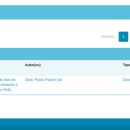
Anterior
1
Autor(es)
Tip
 do óleo de
Silva, Flavio Paulino da
Diss
o Amarelo e
a Vista