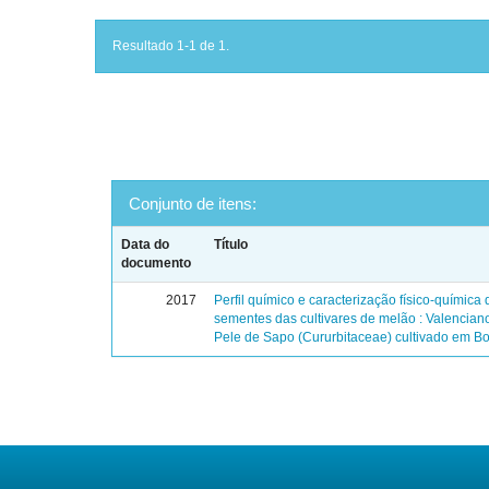
Resultado 1-1 de 1.
Conjunto de itens:
Data do
Título
documento
2017
Perfil químico e caracterização físico-química
sementes das cultivares de melão : Valencian
Pele de Sapo (Cururbitaceae) cultivado em Bo