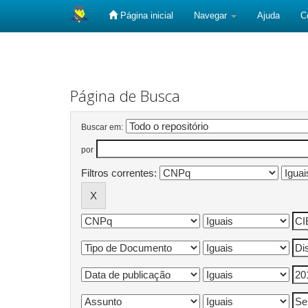
Página inicial
Navegar
Ajuda
C
Skip
navigation
Página de Busca
Buscar em:
por
Filtros correntes: