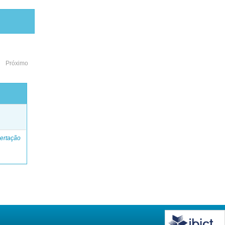
Próximo
o
ertação