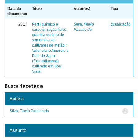
Data do
Título
Autor(es)
Tipo
documento
2017
Perfil químico e
Silva, Flavio
Dissertação
caracterização físico-
Paulino da
química do óleo de
sementes das
cultivares de melão :
Valenciano Amarelo e
Pele de Sapo
(Cururbitaceae)
cultivado em Boa
Vista
Busca facetada
Autoria
Silva, Flavio Paulino da
1
Assunto