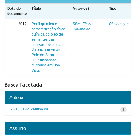
Data do
Título
Autor(es)
Tipo
documento
2017
Perfil químico e
Silva, Flavio
Dissertação
caracterização físico-
Paulino da
química do óleo de
sementes das
cultivares de melão :
Valenciano Amarelo e
Pele de Sapo
(Cururbitaceae)
cultivado em Boa
Vista
Busca facetada
Autoria
Silva, Flavio Paulino da
1
Assunto