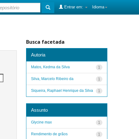
Entrar em:
Idioma
Busca facetada
Autoria
Matos, Kedma da Silva
1
Silva, Marcelo Ribeiro da
1
Siqueira, Raphael Henrique da Silva
1
Assunto
Glycine max
1
Rendimento de grãos
1