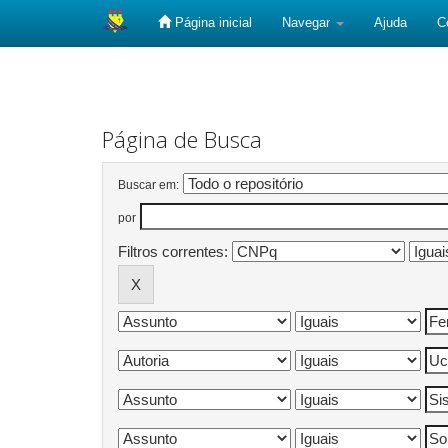
Página inicial
Navegar
Ajuda
C
Skip
navigation
Página de Busca
Buscar em:
por
Filtros correntes: