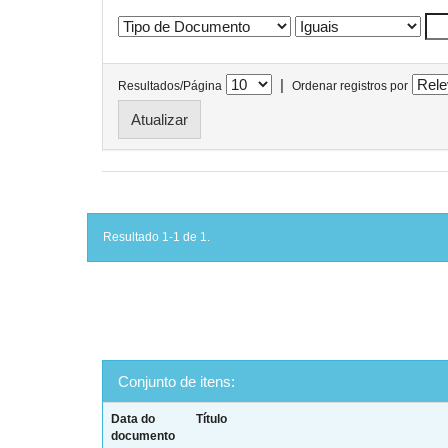
|
Resultados/Página
Ordenar registros por
Resultado 1-1 de 1.
Conjunto de itens:
Data do
Título
documento