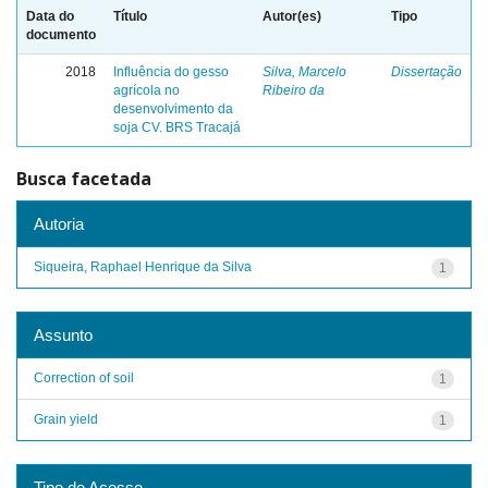
Data do
Título
Autor(es)
Tipo
documento
2018
Influência do gesso
Silva, Marcelo
Dissertação
agrícola no
Ribeiro da
desenvolvimento da
soja CV. BRS Tracajá
Busca facetada
Autoria
Siqueira, Raphael Henrique da Silva
1
Assunto
Correction of soil
1
Grain yield
1
Tipo de Acesso