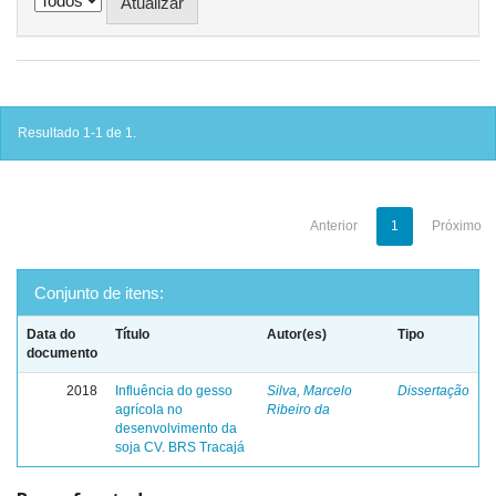
Resultado 1-1 de 1.
Anterior
1
Próximo
Conjunto de itens:
Data do
Título
Autor(es)
Tipo
documento
2018
Influência do gesso
Silva, Marcelo
Dissertação
agrícola no
Ribeiro da
desenvolvimento da
soja CV. BRS Tracajá