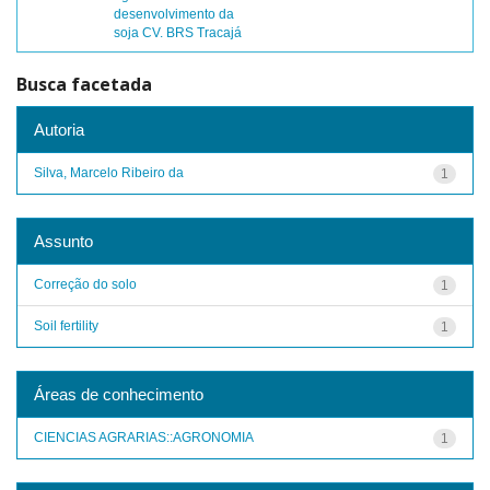
desenvolvimento da
soja CV. BRS Tracajá
Busca facetada
Autoria
Silva, Marcelo Ribeiro da
1
Assunto
Correção do solo
1
Soil fertility
1
Áreas de conhecimento
CIENCIAS AGRARIAS::AGRONOMIA
1