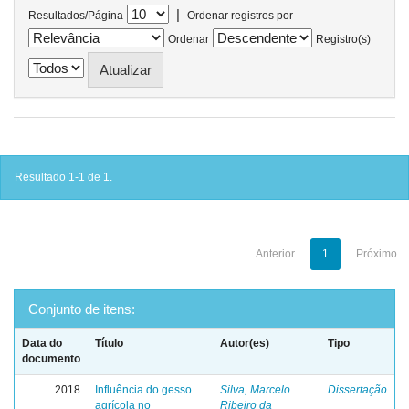
|
Resultados/Página
Ordenar registros por
Ordenar
Registro(s)
Resultado 1-1 de 1.
Anterior
1
Próximo
Conjunto de itens:
Data do
Título
Autor(es)
Tipo
documento
2018
Influência do gesso
Silva, Marcelo
Dissertação
agrícola no
Ribeiro da