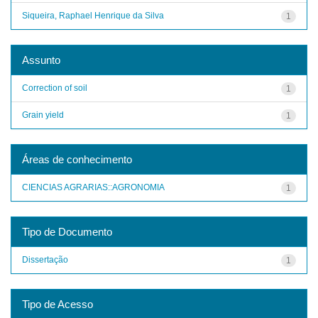
Siqueira, Raphael Henrique da Silva
1
Assunto
Correction of soil
1
Grain yield
1
Áreas de conhecimento
CIENCIAS AGRARIAS::AGRONOMIA
1
Tipo de Documento
Dissertação
1
Tipo de Acesso