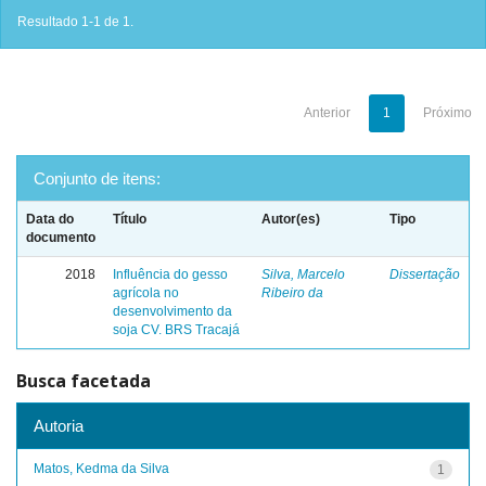
Resultado 1-1 de 1.
Anterior
1
Próximo
Conjunto de itens:
Data do
Título
Autor(es)
Tipo
documento
2018
Influência do gesso
Silva, Marcelo
Dissertação
agrícola no
Ribeiro da
desenvolvimento da
soja CV. BRS Tracajá
Busca facetada
Autoria
Matos, Kedma da Silva
1