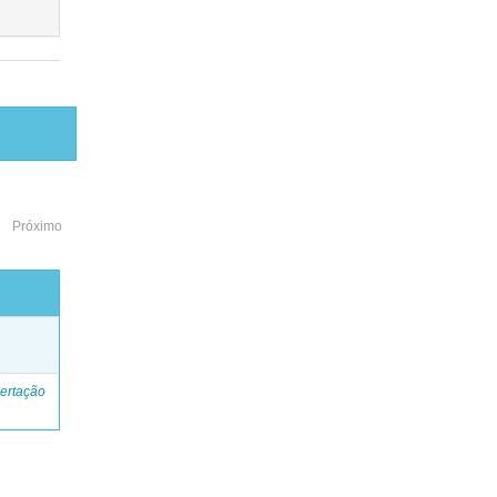
Próximo
o
ertação