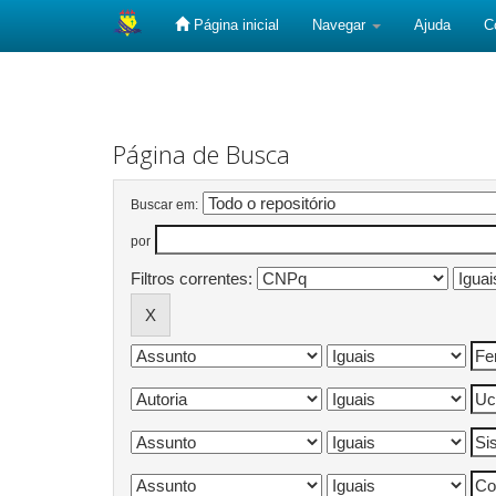
Página inicial
Navegar
Ajuda
C
Skip
navigation
Página de Busca
Buscar em:
por
Filtros correntes: