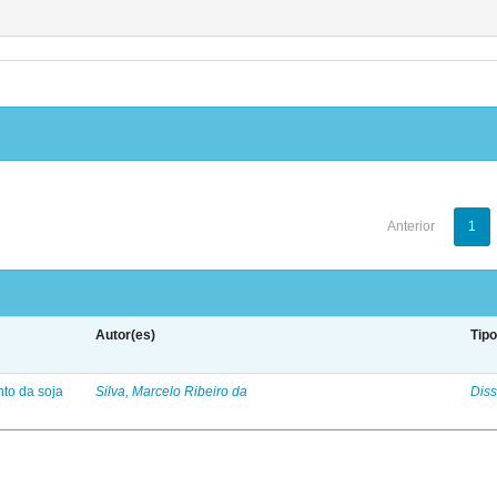
Anterior
1
Autor(es)
Tip
nto da soja
Silva, Marcelo Ribeiro da
Diss