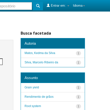
Entrar em:
Idioma
Busca facetada
Autoria
Matos, Kedma da Silva
1
Silva, Marcelo Ribeiro da
1
Assunto
Grain yield
1
Rendimento de grãos
1
Root system
1