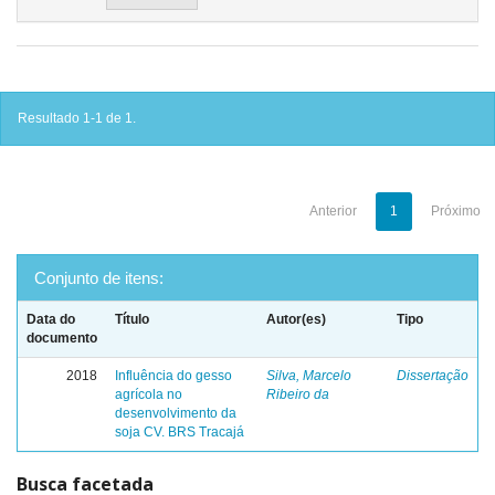
Resultado 1-1 de 1.
Anterior
1
Próximo
Conjunto de itens:
Data do
Título
Autor(es)
Tipo
documento
2018
Influência do gesso
Silva, Marcelo
Dissertação
agrícola no
Ribeiro da
desenvolvimento da
soja CV. BRS Tracajá
Busca facetada