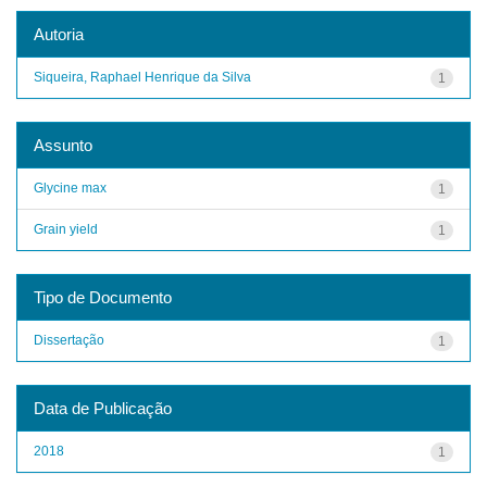
Autoria
Siqueira, Raphael Henrique da Silva
1
Assunto
Glycine max
1
Grain yield
1
Tipo de Documento
Dissertação
1
Data de Publicação
2018
1