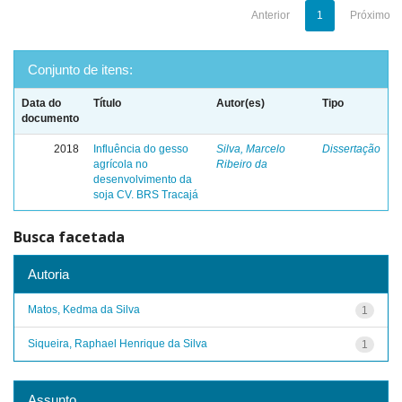
Anterior
1
Próximo
Conjunto de itens:
Data do
Título
Autor(es)
Tipo
documento
2018
Influência do gesso
Silva, Marcelo
Dissertação
agrícola no
Ribeiro da
desenvolvimento da
soja CV. BRS Tracajá
Busca facetada
Autoria
Matos, Kedma da Silva
1
Siqueira, Raphael Henrique da Silva
1
Assunto