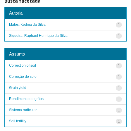
Busca facetada
Autoria
Matos, Kedma da Silva
1
Siqueira, Raphael Henrique da Silva
1
Assunto
Correction of soil
1
Correção do solo
1
Grain yield
1
Rendimento de grãos
1
Sistema radicular
1
Soil fertility
1