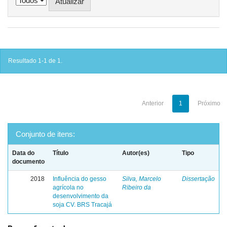
Resultado 1-1 de 1.
Anterior
1
Próximo
Conjunto de itens:
Data do
Título
Autor(es)
Tipo
documento
2018
Influência do gesso
Silva, Marcelo
Dissertação
agrícola no
Ribeiro da
desenvolvimento da
soja CV. BRS Tracajá