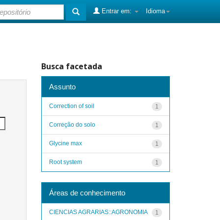
Entrar em:
Idioma
Busca facetada
Assunto
Correction of soil
1
Correção do solo
1
Glycine max
1
Root system
1
Áreas de conhecimento
CIENCIAS AGRARIAS::AGRONOMIA
1