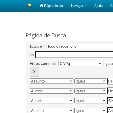
Página inicial
Navegar
Ajuda
C
Skip
navigation
Página de Busca
Buscar em:
por
Filtros correntes: