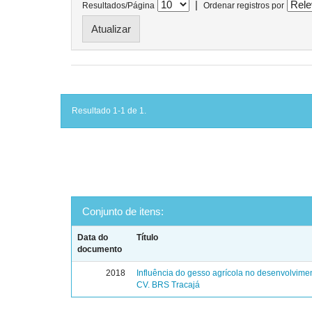
|
Resultados/Página
Ordenar registros por
Resultado 1-1 de 1.
Conjunto de itens:
Data do
Título
documento
2018
Influência do gesso agrícola no desenvolvime
CV. BRS Tracajá