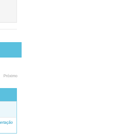
Próximo
o
ertação