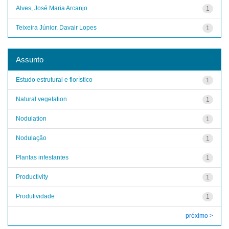
Alves, José Maria Arcanjo
1
Teixeira Júnior, Davair Lopes
1
Assunto
Estudo estrutural e florístico
1
Natural vegetation
1
Nodulation
1
Nodulação
1
Plantas infestantes
1
Productivity
1
Produtividade
1
próximo >