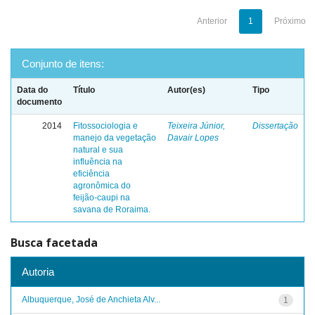
Anterior
1
Próximo
Conjunto de itens:
Data do
Título
Autor(es)
Tipo
documento
2014
Fitossociologia e
Teixeira Júnior,
Dissertação
manejo da vegetação
Davair Lopes
natural e sua
influência na
eficiência
agronômica do
feijão-caupi na
savana de Roraima.
Busca facetada
Autoria
Albuquerque, José de Anchieta Alv...
1